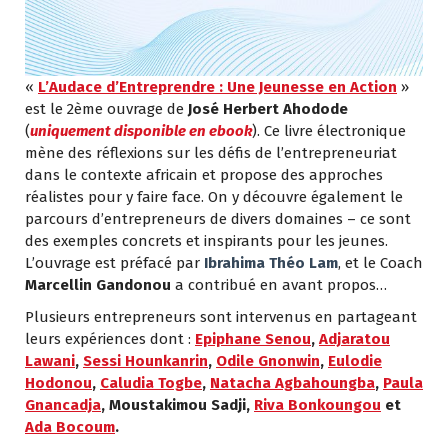
«
L’Audace d’Entreprendre : Une Jeunesse en Action
»
est le 2ème ouvrage de
José Herbert Ahodode
(
uniquement disponible en ebook
). Ce livre électronique
mène des réflexions sur les défis de l’entrepreneuriat
dans le contexte africain et propose des approches
réalistes pour y faire face. On y découvre également le
parcours d’entrepreneurs de divers domaines – ce sont
des exemples concrets et inspirants pour les jeunes.
L’ouvrage est préfacé par
Ibrahima Théo Lam
, et le Coach
Marcellin Gandonou
a contribué en avant propos…
Plusieurs entrepreneurs sont intervenus en partageant
leurs expériences dont :
Epiphane Senou
,
Adjaratou
Lawani
,
Sessi Hounkanrin
,
Odile Gnonwin
,
Eulodie
Hodonou
,
Caludia Togbe
,
Natacha Agbahoungba
,
Paula
Gnancadja
, Moustakimou Sadji,
Riva Bonkoungou
et
Ada Bocoum
.