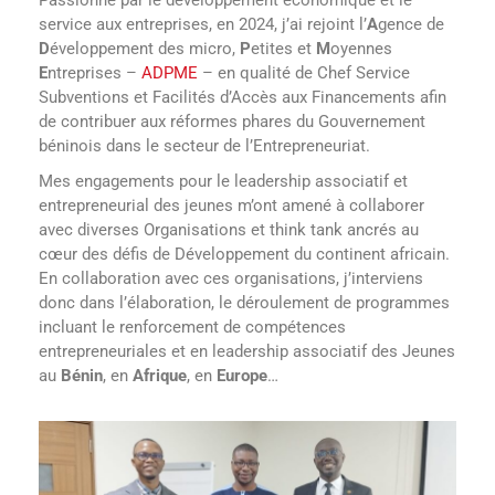
Passionné par le développement économique et le
service aux entreprises, en 2024, j’ai rejoint l’
A
gence de
D
éveloppement des micro,
P
etites et
M
oyennes
E
ntreprises –
ADPME
– en qualité de Chef Service
Subventions et Facilités d’Accès aux Financements afin
de contribuer aux réformes phares du Gouvernement
béninois dans le secteur de l’Entrepreneuriat.
Mes engagements pour le leadership associatif et
entrepreneurial des jeunes m’ont amené à collaborer
avec diverses Organisations et think tank ancrés au
cœur des défis de Développement du continent africain.
En collaboration avec ces organisations, j’interviens
donc dans l’élaboration, le déroulement de programmes
incluant le renforcement de compétences
entrepreneuriales et en leadership associatif des Jeunes
au
Bénin
, en
Afrique
, en
Europe
…