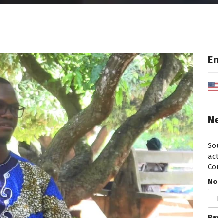
En
N
So
act
Co
No
Pa