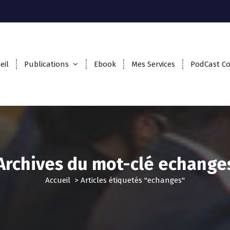
eil
Publications
Ebook
Mes Services
PodCast C
Archives du mot-clé echange
Accueil
>
Articles étiquetés "echanges"