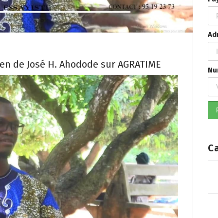
Ad
ien de José H. Ahodode sur AGRATIME
Nu
C