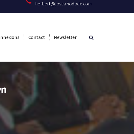
herbert@joseahodode.com
onnexions
Contact
Newsletter
wn