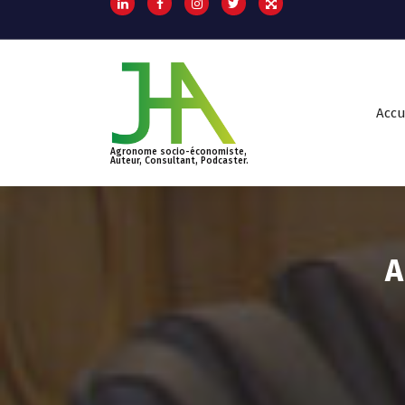
Accu
Agronome socio-économiste,
Auteur, Consultant, Podcaster.
A