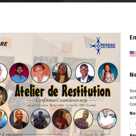
En
N
So
act
Co
No
Pa