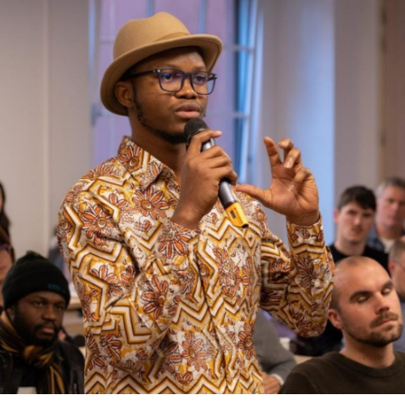
A
l
l
e
r
a
u
c
o
n
t
e
n
u