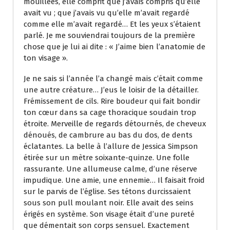
mouillées, elle comprit que j’avais compris qu’elle
avait vu ; que j’avais vu qu’elle m’avait regardé
comme elle m’avait regardé… Et les yeux s’étaient
parlé. Je me souviendrai toujours de la première
chose que je lui ai dite : « J’aime bien l’anatomie de
ton visage ».
Je ne sais si l’année l’a changé mais c’était comme
une autre créature… J’eus le loisir de la détailler.
Frémissement de cils. Rire boudeur qui fait bondir
ton cœur dans sa cage thoracique soudain trop
étroite. Merveille de regards détournés, de cheveux
dénoués, de cambrure au bas du dos, de dents
éclatantes. La belle à l’allure de Jessica Simpson
étirée sur un mètre soixante-quinze. Une folle
rassurante. Une allumeuse calme, d’une réserve
impudique. Une amie, une ennemie… Il faisait froid
sur le parvis de l’église. Ses tétons durcissaient
sous son pull moulant noir. Elle avait des seins
érigés en système. Son visage était d’une pureté
que démentait son corps sensuel. Exactement